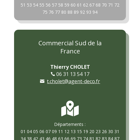
51 53 54 55 56 57 58 59 60 61 62 67 68 70 71 72
75 76 77 80 88 89 92 93 94
Commercial Sud de la
France
Thierry CHOLET
06 31 13 54 17

t.cholet@agent-deco.fr


Départements :
01 04 05 06 07 09 11 12 13 15 19 20 23 26 30 31
34 38 42 43 46 48 63 66 69 73 74 81 82 83 84 87