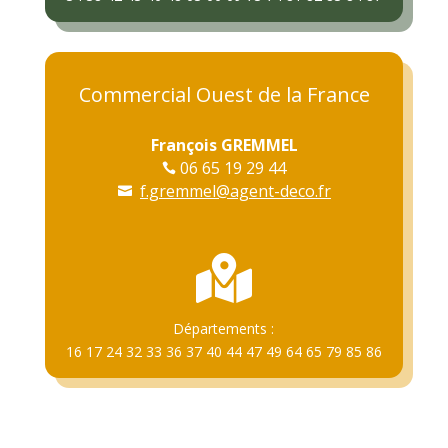
Commercial Ouest de la France
François GREMMEL
06 65 19 29 44

f.gremmel@agent-deco.fr


Départements :
16 17 24 32 33 36 37 40 44 47 49 64 65 79 85 86