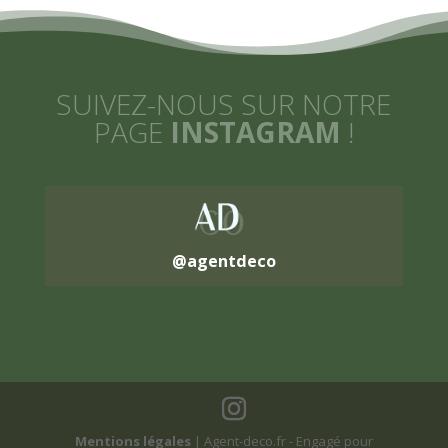
SUIVEZ-NOUS SUR NOTRE
PAGE
INSTAGRAM
!
@
agentdeco
Mentions légales
| Agent-deco.fr - Engagé pour