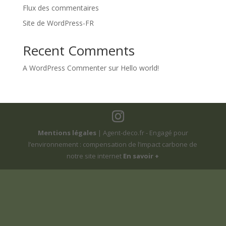
Flux des commentaires
Site de WordPress-FR
Recent Comments
A WordPress Commenter
sur
Hello world!
Mentions légales
| Agent-deco.fr - Engagé pour
l’environnement : compensation de l’impact carbone de
notre site internet
En savoir +